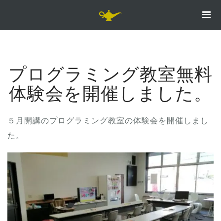
コ
ン
テ
ン
ツ
プログラミング教室無料
へ
体験会を開催しました。
ス
キ
５月開講のプログラミング教室の体験会を開催しまし
ッ
た。
プ